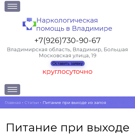
О клинике
Наркологическая
помощь в Владимире
Акции
Вакансии
+7(926)730-90-67
Лицензии
Владимирская область, Владимир, Большая
Московская улица, 19
Статьи
Оставить заявку
Контакты
круглосуточно
Услуги и стоимость
Главная
•
Статьи
•
Питание при выходе из запоя
Отзывы
Вопрос-ответ
Питание при выходе