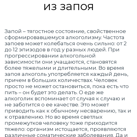
из запоя
Запой – тягостное состояние, свойственное
сформировавшемуся алкоголизму. Частота
запоев может колебаться очень сильно: от 2
до 12 эпизодов в год у разных людей. При
прогрессировании алкогольной
зависимости они учащаются, становятся
более тяжелыми и длительными. Во время
запоя алкоголь употребляется каждый день,
причем в больших количествах. Человек
просто не может остановиться, пока есть что
пить – он будет это делать. О еде же
алкоголик вспоминает от случая к случаю и
не заботится о ее качестве. Это может
приводить как к обычному несварению, так и
к отравлению. Но во время светлых
промежутков человеку тоже приходится
тяжело: организм истощается, проявляются
различные соматические заболевания. Да и