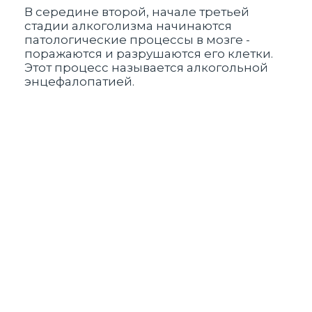
В середине второй, начале третьей
стадии алкоголизма начинаются
Алк
патологические процессы в мозге -
мно
поражаются и разрушаются его клетки.
нар
Этот процесс называется алкогольной
нев
энцефалопатией.
шан