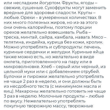
или несладким йогуртом. Фрукты, ягоды –
свежие, сушеные. Сухофрукты могут заменить
вредные для здоровья сладости. Крупы –
любые. Орехи – в умеренных количествах. В
них много полезных жиров, но из-за этого
они очень калорийны, поэтому порции
орехов желательно взвешивать. Рыба –
треска, минтай, сайра, камбала, навага. Мясо –
телятина, индейка, курица без кожи, кролик.
Можно употреблять и субпродукты: печень,
куриные сердечки и желудки. Куриные яйца
также можно есть, но желательно в виде
омлета, приготовленного на пару или в
микроволновке. Хлеб – серый или черный, из
цельной муки или с добавлением отрубей.
Булочки и пирожки желательно употреблять
не чаще 2 раз в неделю, и они должны быть
из несдобного теста (с минимумом масла и
яиц). Макароны желательно готовить не чаще
3 раз в неделю. Молочные продукты – любые
по вкусу. Нежелательно употреблять
покупную творожную массу, творожные