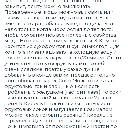
как только жидкость в кастрюле снова
закипит, плиту можно выключать.
Проваренные ягоды можно выловить или
размять в пюре и вернуть в напиток. Если
вместо сахара добавлять мед, то делать это
надо только когда морс остыл до теплого,
чтобы сохранились все полезные свойства
меда. Но и им не стоит увлекаться. 3. Компот
Варится из сухофруктов и сушеных ягод. Для
компота их закладывают в холодную воду и
после закипания варят около 20 минут. Стоит
учитывать, что сухофрукты сами по себе
очень сладкие, поэтому сахар лучше
добавлять в конце варки, предварительно
попробовав отвар. 4. Соки Можно пить как
фруктовые, так и овощные. Если есть
проблемы с желудком (гастрит, язва), то соки
разбавляют водой и пьют не чаще 2 раз в
день. 5. Кисель Готовится из ягодных или
фруктовых соков и загущается крахмалом.
Можно также готовить овсяный кисель из
геркулеса. Для этого его заливают водой на
ночь, и уваривают процеженный настой до