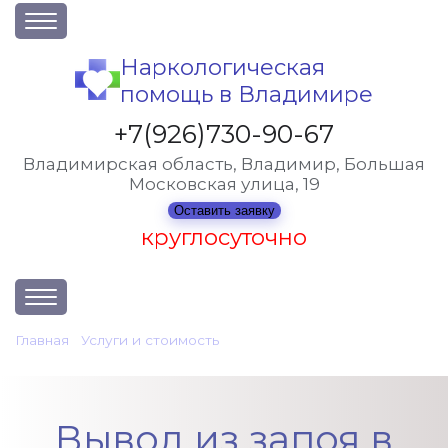
О клинике
Наркологическая
помощь в Владимире
Акции
Вакансии
+7(926)730-90-67
Лицензии
Владимирская область, Владимир, Большая
Московская улица, 19
Статьи
Оставить заявку
Контакты
круглосуточно
Услуги и стоимость
Главная
•
Услуги и стоимость
•
Вывод из запоя в Владимире
Отзывы
Вопрос-ответ
Вывод из запоя в